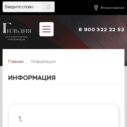
Перейти
к
Владикавказ
основному
содержанию
8 900 322 22 52
Главная
Информация
ИНФОРМАЦИЯ
1.