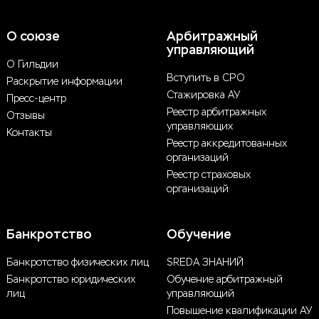
О союзе
Арбитражный
управляющий
О Гильдии
Вступить в СРО
Раскрытие информации
Стажировка АУ
Пресс-центр
Реестр арбитражных
Отзывы
управляющих
Контакты
Реестр аккредитованных
организаций
Реестр страховых
организаций
Банкротство
Обучение
Банкротство физических лиц
SREDA ЗНАНИЙ
Банкротство юридических
Обучение арбитражный
лиц
управляющий
Повышение квалификации АУ