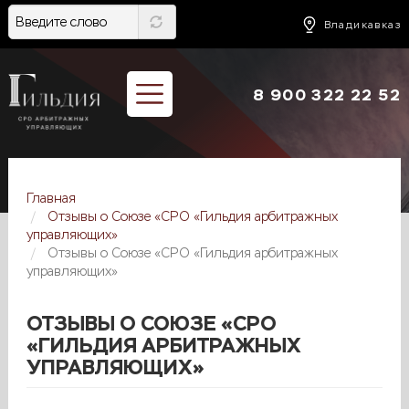
Перейти
к
Владикавказ
основному
содержанию
8 900 322 22 52
Главная
Отзывы о Союзе «СРО «Гильдия арбитражных
управляющих»
Отзывы о Союзе «СРО «Гильдия арбитражных
управляющих»
ОТЗЫВЫ О СОЮЗЕ «СРО
«ГИЛЬДИЯ АРБИТРАЖНЫХ
УПРАВЛЯЮЩИХ»